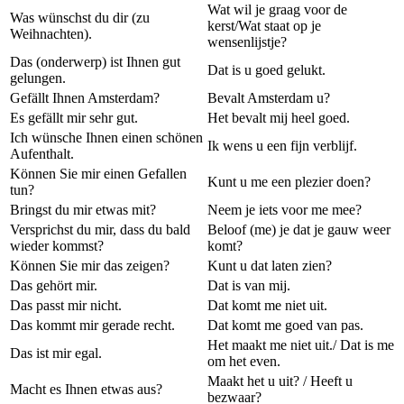
Wat wil je graag voor de
Was wünschst du dir (zu
kerst/Wat staat op je
Weihnachten).
wensenlijstje?
Das (onderwerp) ist Ihnen gut
Dat is u goed gelukt.
gelungen.
Gefällt Ihnen Amsterdam?
Bevalt Amsterdam u?
Es gefällt mir sehr gut.
Het bevalt mij heel goed.
Ich wünsche Ihnen einen schönen
Ik wens u een fijn verblijf.
Aufenthalt.
Können Sie mir einen Gefallen
Kunt u me een plezier doen?
tun?
Bringst du mir etwas mit?
Neem je iets voor me mee?
Versprichst du mir, dass du bald
Beloof (me) je dat je gauw weer
wieder kommst?
komt?
Können Sie mir das zeigen?
Kunt u dat laten zien?
Das gehört mir.
Dat is van mij.
Das passt mir nicht.
Dat komt me niet uit.
Das kommt mir gerade recht.
Dat komt me goed van pas.
Het maakt me niet uit./ Dat is me
Das ist mir egal.
om het even.
Maakt het u uit? / Heeft u
Macht es Ihnen etwas aus?
bezwaar?