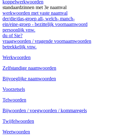
koppelwerkwoorden
standaardzinnen met 3e naamval
werkwoorden met vaste naamval
der/die/das-groep all- welch- manch-
ein/eine-groep - bezittelijk voornaamwoord
persoonlijk vnw.
du of Sie?
vraagwoorden / vragende voornaamwoorden
betrekkelijk vnw.
Werkwoorden
Zelfstandige naamwoorden
Bijvoeglijke naamwoorden
Voorzetsels
Telwoorden
Bijwoorden / voegwoorden / kommaregels
Twijfelwoorden
Weetwoorden