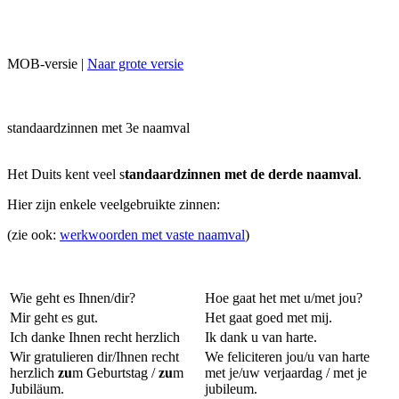
MOB-versie |
Naar grote versie
standaardzinnen met 3e naamval
Het Duits kent veel s
tandaardzinnen met de derde naamval
.
Hier zijn enkele veelgebruikte zinnen:
(zie ook:
werkwoorden met vaste naamval
)
Wie geht es Ihnen/dir?
Hoe gaat het met u/met jou?
Mir geht es gut.
Het gaat goed met mij.
Ich danke Ihnen recht herzlich
Ik dank u van harte.
Wir gratulieren dir/Ihnen recht
We feliciteren jou/u van harte
herzlich
zu
m Geburtstag /
zu
m
met je/uw verjaardag / met je
Jubiläum.
jubileum.