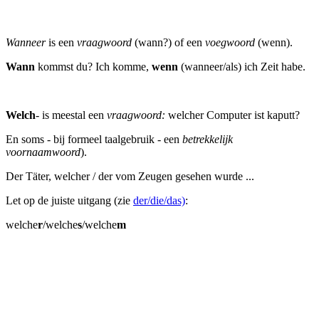
Wanneer
is een
vraagwoord
(wann?) of een
voegwoord
(wenn).
Wann
kommst du? Ich komme,
wenn
(wanneer/als) ich Zeit habe.
Welch
- is meestal een
vraagwoord:
welcher Computer ist kaputt?
En soms - bij formeel taalgebruik - een
betrekkelijk
voornaamwoord
).
Der Täter, welcher / der vom Zeugen gesehen wurde ...
Let op de juiste uitgang (zie
der/die/das)
:
welche
r
/welche
s
/welche
m