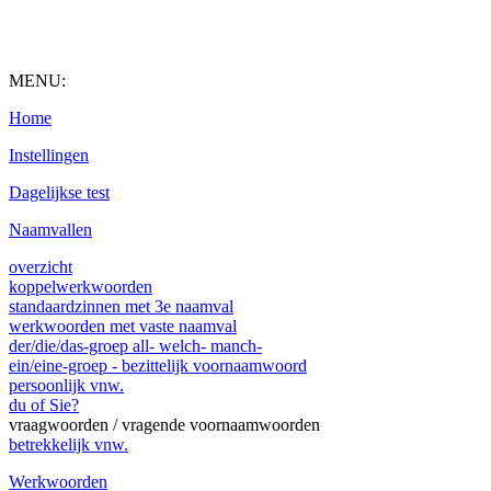
MENU:
Home
Instellingen
Dagelijkse test
Naamvallen
overzicht
koppelwerkwoorden
standaardzinnen met 3e naamval
werkwoorden met vaste naamval
der/die/das-groep all- welch- manch-
ein/eine-groep - bezittelijk voornaamwoord
persoonlijk vnw.
du of Sie?
vraagwoorden / vragende voornaamwoorden
betrekkelijk vnw.
Werkwoorden