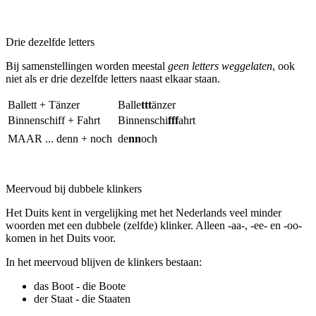
Drie dezelfde letters
Bij samenstellingen worden meestal
geen letters weggelaten
, ook
niet als er drie dezelfde letters naast elkaar staan.
Ballett + Tänzer
Balle
ttt
änzer
Binnenschiff + Fahrt
Binnenschi
fff
ahrt
MAAR ... denn + noch
de
nn
och
Meervoud bij dubbele klinkers
Het Duits kent in vergelijking met het Nederlands veel minder
woorden met een dubbele (zelfde) klinker. Alleen -aa-, -ee- en -oo-
komen in het Duits voor.
In het meervoud blijven de klinkers bestaan:
das Boot - die Boote
der Staat - die Staaten