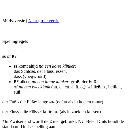
MOB-versie |
Naar grote versie
Spellingregels
ss
of
ß
?
ss
komt altijd
na een korte klinker:
das Schlo
ss
, der Flu
ss
, e
ss
en,
da
ss
(voegwoord)
ß*
alleen
na een lange klinker
: gro
ß
, der Fu
ß
of
na een tweeklank
(au, ei, eu, ä, ü, ö,): schlie
ß
en , bei
ß
en,
sü
ß
der Fuß - die Füße: lange -u- (oe/uu als in koe en muur)
der Fluss - die Flüsse: korte -u- (als in zoek en kussen)
*In Zwitserland wordt de ß niet gebruikt. NU Beter Duits houdt de
standaard Duitse spelling aan.