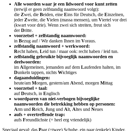
Alle woorden waar je een lidwoord voor kunt zetten
(terwijl er geen zelfstandig naamwoord volgt):
die
Z
wei, die
B
eiden, eine
E
ins für Deutsch, die
E
inzelnen,
jeder
Z
weite, die
V
ielen (massa mensen), um
V
iertel vor drei
(kwart voor drie). Wenn zwei sich streiten, freut sich
der
D
ritte.
voorzetsel + zelfstandig naamwoord:
in
B
ezug auf / Wir danken Ihnen im
V
oraus.
zelfstandig naamwoord + werkwoord:
R
echt haben,
L
eid tun / maar ook: recht haben / leid tun.
zelfstandig gebruikte bijvoeglijk naamwoorden en
deelwoorden:
im
A
llgemeinen, jemanden auf dem
L
aufenden halten, im
D
unkeln tappen, nichts
W
ichtiges
dagaanduidingen:
heute/am
M
orgen, gestern/am
A
bend, morgen
M
ittag
voorzetsel + taal:
auf
D
eutsch, in
E
nglisch
woordparen van niet-verbogen bijvoeglijke
naamwoorden die betrekking hebben op personen:
A
rm und
R
eich,
J
ung und
A
lt,
A
ltes und
N
eues
aufs + overtreffende trap:
aufs
F
reundlichste (= heel erg vriendelijk)
Speciaal geval: das
P
aar (=twee) Schuhe, ein paar (enkele) Kinder.