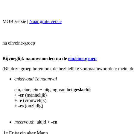
MOB-versie |
Naar grote versie
na ein/eine-groep
Bijvoeglijk naamwoorden na de
ein/eine-groep
(Bij deze groep horen ook de bezittelijke voornaamwoorden: mein, dei
enkelvoud 1e naamval
ein, eine, ein + uitgang van het
geslacht
:
+
-er
(mannelijk)
+ -
e
(vrouwelijk)
+
-es
(onzijdig)
meervoud
: altijd +
-en
1e Er ist ein alt
er
Mann.