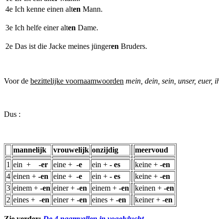
4e Ich kenne einen alt
en
Mann.
3e Ich helfe einer alt
en
Dame.
2e Das ist die Jacke meines jünger
en
Bruders.
Voor de
bezittelijke voornaamwoorden
mein, dein, sein, unser, euer, i
Dus :
mannelijk
vrouwelijk
onzijdig
meervoud
1
ein +
-er
eine +
-e
ein +
- es
keine +
-en
4
einen +
-en
eine +
-e
ein +
- es
keine +
-en
3
einem +
-en
einer +
-en
einem +
-en
keinen +
-en
2
eines +
-en
einer +
-en
eines +
-en
keiner +
-en
Zie verder:
De 4 naamvallen in vogelvlucht