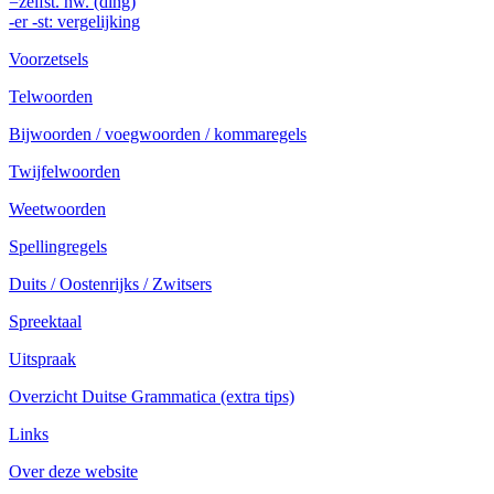
=zelfst. nw. (ding)
-er -st: vergelijking
Voorzetsels
Telwoorden
Bijwoorden / voegwoorden / kommaregels
Twijfelwoorden
Weetwoorden
Spellingregels
Duits / Oostenrijks / Zwitsers
Spreektaal
Uitspraak
Overzicht Duitse Grammatica (extra tips)
Links
Over deze website