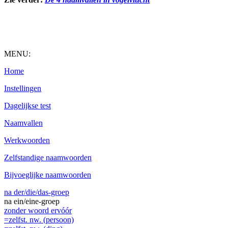
MENU:
Home
Instellingen
Dagelijkse test
Naamvallen
Werkwoorden
Zelfstandige naamwoorden
Bijvoeglijke naamwoorden
na der/die/das-groep
na ein/eine-groep
zonder woord ervóór
=zelfst. nw. (persoon)