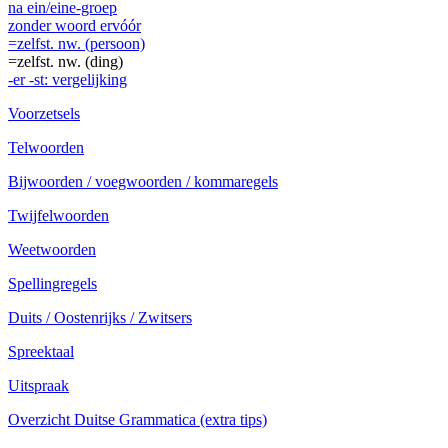
na ein/eine-groep
zonder woord ervóór
=zelfst. nw. (persoon)
=zelfst. nw. (ding)
-er -st: vergelijking
Voorzetsels
Telwoorden
Bijwoorden / voegwoorden / kommaregels
Twijfelwoorden
Weetwoorden
Spellingregels
Duits / Oostenrijks / Zwitsers
Spreektaal
Uitspraak
Overzicht Duitse Grammatica (extra tips)