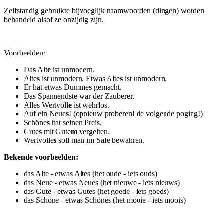
Zelfstandig gebruikte bijvoeglijk naamwoorden (dingen) worden
behandeld alsof ze onzijdig zijn.
Voorbeelden:
Da
s
Alt
e
ist unmodern.
Alte
s
ist unmodern. Etwas Alte
s
ist unmodern.
Er hat etwas Dumme
s
gemacht.
Das Spannendst
e
war der Zauberer.
Alles Wertvoll
e
ist wehrlos.
Auf ein Neue
s
! (opnieuw proberen! de volgende poging!)
Schöne
s
hat seinen Preis.
Gute
s
mit Gute
m
vergelten.
Wertvolle
s
soll man im Safe bewahren.
Bekende voorbeelden:
das Alte - etwas Altes (het oude - iets ouds)
das Neue - etwas Neues (het nieuwe - iets nieuws)
das Gute - etwas Gutes (het goede - iets goeds)
das Schöne - etwas Schönes (het mooie - iets moois)