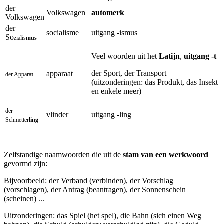
der
Volkswagen
automerk
Volkswagen
der
socialisme
uitgang -ismus
So
zialis
mus
Veel woorden uit het
Latijn
,
uitgang -t
der Sport, der Transport
apparaat
der Appara
t
(uitzonderingen: das Produkt, das Insekt
en enkele meer)
der
vlinder
uitgang -ling
Schmetter
ling
Zelfstandige naamwoorden die uit de
stam van een werkwoord
gevormd zijn:
Bijvoorbeeld: der Verband (verbinden), der Vorschlag
(vorschlagen), der Antrag (beantragen), der Sonnenschein
(scheinen) ...
Uitzonderingen
: das Spiel (het spel), die Bahn (sich einen Weg