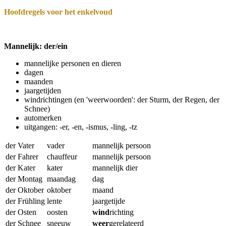
Hoofdregels voor het enkelvoud
Mannelijk: der/ein
mannelijke personen en dieren
dagen
maanden
jaargetijden
windrichtingen (en 'weerwoorden': der Sturm, der Regen, der
Schnee)
automerken
uitgangen: -er, -en, -ismus, -ling, -tz
der Vater
vader
mannelijk persoon
der Fahrer
chauffeur
mannelijk persoon
der Kater
kater
mannelijk dier
der Montag
maandag
dag
der Oktober
oktober
maand
der Frühling
lente
jaargetijde
der Osten
oosten
wind
richting
der Schnee
sneeuw
weer
gerelateerd