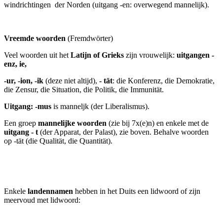
windrichtingen der Norden (uitgang -en: overwegend mannelijk).
Vreemde woorden
(Fremdwörter)
Veel woorden uit het
Latijn of Grieks
zijn vrouwelijk:
uitgangen -
enz, ie,
-ur, -ion, -ik
(deze niet altijd),
- tät
: die Konferenz, die Demokratie,
die Zensur, die Situation, die Politik, die Immunität.
Uitgang: -mus
is manneljk (der Liberalismus).
Een groep
mannelijke woorden
(zie bij 7x(e)n) en enkele met de
uitgang - t
(der Apparat, der Palast), zie boven. Behalve woorden
op -tät (die Qualität, die Quantität).
Enkele
landennamen
hebben in het Duits een lidwoord of zijn
meervoud met lidwoord: