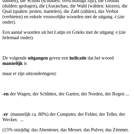
bahnen), die Schuld (schulden: verschuldigd zijn), die Geduld
(dulden: gedogen), die (Aus)schau, die Wahl (wählen: kiezen), die
Qual (quälen: pesten, martelen), die Zahl (zählen), das Verbot
(verbieten) en enkele vrouwelijke woorden met de uitgang -t (zie
onder).
Een aantal woorden uit het Latijn en Grieks met de uitgang -t (zie
helemaal onder).
De volgende
uitgangen
geven een
indicatie
dat het woord
mannelijk
is
maar er zijn uitzonderingen):
-en
der Wagen, der Schlitten, der Garten, der Norden, der Regen ...
-er
(mannelijk ca. 80%)
der Computer, 
der Fehler, der Teller, der
Wecker, ...
(15% onzijdig: das Abenteuer, das Messer, das Pulver, das Zimmer,