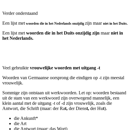
Verder onderstaand
Een lijst met
zijn maar
woorden die in het Nederlands onzijdig
niet in het Duits.
Een lijst met
woorden die in het Duits onzijdig zijn
maar
niet in
het Nederlands.
Veel gebruikte
vrouwelijke woorden met uitgang -t
Woorden van Germaanse oorsprong die eindigen op -t zijn meestal
vrouwelijk.
Sommige zijn ontstaan uit werkwoorden. Let op: woorden bestaand
uit de stam van een werkwoord zijn overwegend mannelijk, een
klein aantal met de uitgang -t of -d zijn vrouwelijk, zoals die
Antwort, die Schrift (maar: der Ra
t,
der Diens
t,
der Hu
t
).
die Ankunft*
die Art
die Antwort (maar: das Wort)