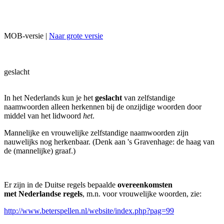
MOB-versie |
Naar grote versie
geslacht
In het Nederlands kun je het
geslacht
van zelfstandige
naamwoorden alleen herkennen bij de onzijdige woorden door
middel van het lidwoord
het
.
Mannelijke en vrouwelijke zelfstandige naamwoorden zijn
nauwelijks nog herkenbaar. (Denk aan 's Gravenhage: de haag van
de (mannelijke) graaf.)
Er zijn in de Duitse regels bepaalde
overeenkomsten
met Nederlandse regels
, m.n. voor vrouwelijke woorden, zie:
http://www.beterspellen.nl/website/index.php?pag=99