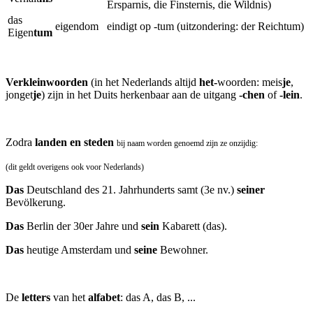
Ersparnis, die Finsternis, die Wildnis)
das
eigendom
eindigt op -tum (uitzondering: der Reichtum)
Eigen
tum
Verkleinwoorden
(in het Nederlands altijd
het-
woorden: meis
je
,
jonget
je
) zijn in het Duits herkenbaar aan de uitgang
-chen
of
-lein
.
Zodra
landen en steden
bij naam worden genoemd zijn ze onzijdig:
(dit geldt overigens ook voor Nederlands)
Das
Deutschland des 21. Jahrhunderts samt (3e nv.)
seiner
Bevölkerung.
Das
Berlin der 30er Jahre und
sein
Kabarett (das).
Das
heutige Amsterdam und
seine
Bewohner.
De
letters
van het
alfabet
: das A, das B, ...