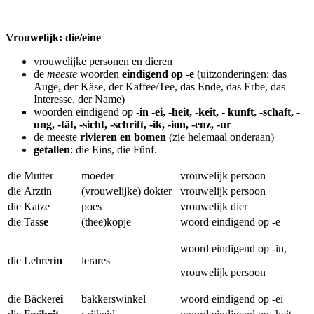
Vrouwelijk: die/eine
vrouwelijke personen en dieren
de
meeste
woorden
eindigend op -e
(uitzonderingen: das
Auge, der Käse, der Kaffee/Tee, das Ende, das Erbe, das
Interesse, der Name)
woorden eindigend op
-in -ei, -heit, -keit, - kunft, -schaft, -
ung, -tät, -sicht, -schrift, -ik, -ion, -enz, -ur
de meeste
rivieren en bomen
(zie helemaal onderaan)
getallen
: die Eins, die Fünf.
die Mutter
moeder
vrouwelijk persoon
die Ärztin
(vrouwelijke) dokter
vrouwelijk persoon
die Katze
poes
vrouwelijk dier
die Tass
e
(thee)kopje
woord eindigend op -e
woord eindigend op -in,
die Lehrer
in
lerares
vrouwelijk persoon
die Bäcker
ei
bakkerswinkel
woord eindigend op -ei