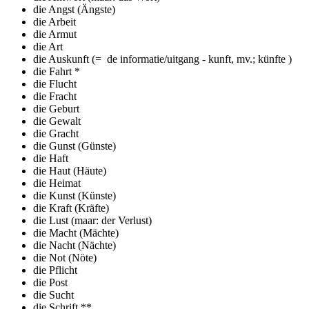
die Angst (Ängste)
die Arbeit
die Armut
die Art
die Auskunft (= de informatie/uitgang - kunft, mv.; künfte )
die Fahrt *
die Flucht
die Fracht
die Geburt
die Gewalt
die Gracht
die Gunst (Günste)
die Haft
die Haut (Häute)
die Heimat
die Kunst (Künste)
die Kraft (Kräfte)
die Lust (maar: der Verlust)
die Macht (Mächte)
die Nacht (Nächte)
die Not (Nöte)
die Pflicht
die Post
die Sucht
die Schrift **