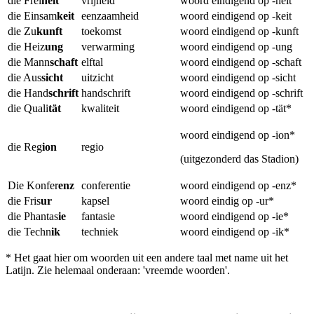
die Frei
heit
vrijheid
woord eindigend op -heit
die Einsam
keit
eenzaamheid
woord eindigend op -keit
die Zu
kunft
toekomst
woord eindigend op -kunft
die Heiz
ung
verwarming
woord eindigend op -ung
die Mann
schaft
elftal
woord eindigend op -schaft
die Aus
sicht
uitzicht
woord eindigend op -sicht
die Hand
schrift
handschrift
woord eindigend op -schrift
die Quali
tät
kwaliteit
woord eindigend op -tät*
woord eindigend op -ion*
die Reg
ion
regio
(uitgezonderd das Stadion)
Die Konfer
enz
conferentie
woord eindigend op -enz*
die Fris
ur
kapsel
woord eindig op -ur*
die Phantas
ie
fantasie
woord eindigend op -ie*
die Techn
ik
techniek
woord eindigend op -ik*
* Het gaat hier om woorden uit een andere taal met name uit het
Latijn. Zie helemaal onderaan: 'vreemde woorden'.