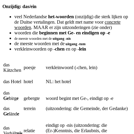
Onzijdig: das/ein
veel Nederlandse
het-woorden
(onzijdig) die sterk lijken op
de Duitse vertalingen. Dat geldt met name voor
concrete
woorden
. MAAR er zijn uitzonderingen (zie onder)
woorden die
beginnen met Ge- en eindigen op -e
de meeste woorden met de
uitgang -nis
de meeste woorden met de
uitgang -tum
verkleinwoorden op
-chen
en op
-lein
das
poesje
verkleinwoord (-chen, lein)
Kätzchen
das Hotel
hotel
NL: het hotel
das
Ge
birg
e
gebergte
woord begint met Ge-, eindigt op -e
das
terrein
(uitzondering: die Gemeinde, der Gedanke)
Ge
länd
e
eindigt op -nis (uitzondering: die
das
relatie
(Er-)Kenntnis, die Erlaubnis, die
Verhält
nis