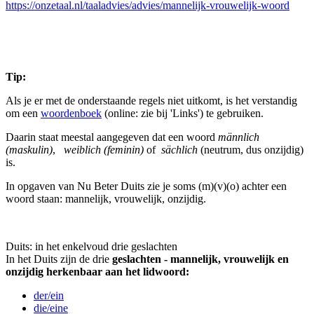
https://onzetaal.nl/taaladvies/advies/mannelijk-vrouwelijk-woord
Tip:
Als je er met de onderstaande regels niet uitkomt, is het verstandig
om een
woordenboek
(online: zie bij 'Links') te gebruiken.
Daarin staat meestal aangegeven dat een woord
männlich
(maskulin)
,
weiblich (feminin)
of
sächlich
(neutrum, dus onzijdig)
is.
In opgaven van Nu Beter Duits zie je soms (m)(v)(o) achter een
woord staan: mannelijk, vrouwelijk, onzijdig.
Duits: in het enkelvoud drie geslachten
In het Duits zijn de drie
geslachten - mannelijk, vrouwelijk en
onzijdig herkenbaar aan het lidwoord:
der/ein
die/eine