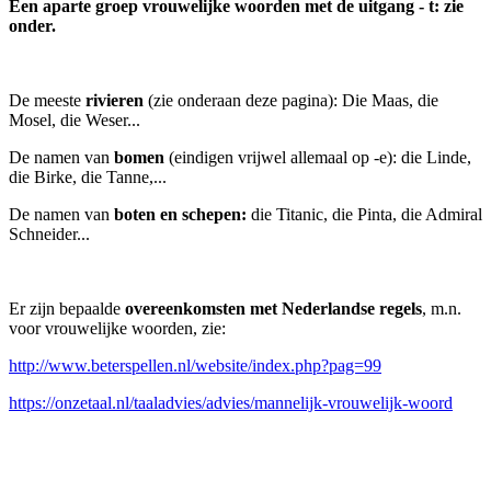
Een aparte groep vrouwelijke woorden met de uitgang - t: zie
onder.
De meeste
rivieren
(zie onderaan deze pagina): Die Maas, die
Mosel, die Weser...
De namen van
bomen
(eindigen vrijwel allemaal op -e): die Linde,
die Birke, die Tanne,...
De namen van
boten en schepen:
die Titanic, die Pinta, die Admiral
Schneider...
Er zijn bepaalde
overeenkomsten met Nederlandse regels
, m.n.
voor vrouwelijke woorden, zie:
http://www.beterspellen.nl/website/index.php?pag=99
https://onzetaal.nl/taaladvies/advies/mannelijk-vrouwelijk-woord