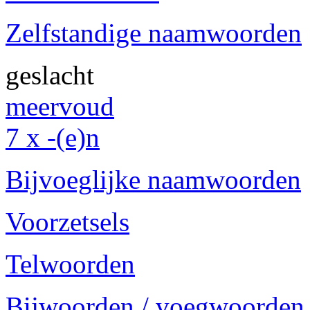
Zelfstandige naamwoorden
geslacht
meervoud
7 x -(e)n
Bijvoeglijke naamwoorden
Voorzetsels
Telwoorden
Bijwoorden / voegwoorden