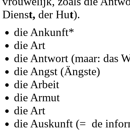
vrouwelijk, zoals die Antwor
Diens
t,
der Hu
t
).
die Ankunft*
die Art
die Antwort (maar: das W
die Angst (Ängste)
die Arbeit
die Armut
die Art
die Auskunft (= de inform