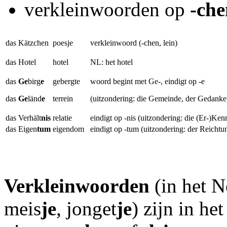
verkleinwoorden op
-che
das Kätzchen
poesje
verkleinwoord (-chen, lein)
das Hotel
hotel
NL: het hotel
das
Ge
birg
e
gebergte
woord begint met Ge-, eindigt op -e
das
Ge
länd
e
terrein
(uitzondering: die Gemeinde, der Gedanke
das Verhält
nis
relatie
eindigt op -nis (uitzondering: die (Er-)Kenn
das Eigen
tum
eigendom
eindigt op -tum (uitzondering: der Reichtu
Verkleinwoorden
(in het N
meis
je
, jonget
je
) zijn in he