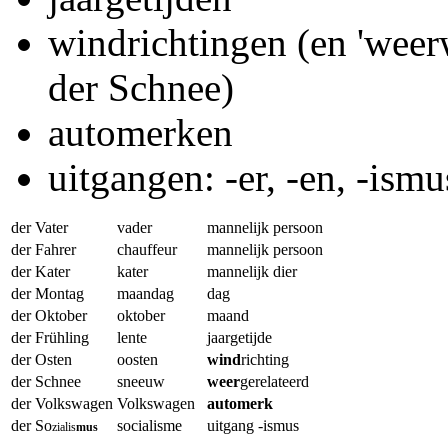
windrichtingen (en 'weer
der Schnee)
automerken
uitgangen: -er, -en, -ismus
der Vater
vader
mannelijk persoon
der Fahrer
chauffeur
mannelijk persoon
der Kater
kater
mannelijk dier
der Montag
maandag
dag
der Oktober
oktober
maand
der Frühling
lente
jaargetijde
der Osten
oosten
wind
richting
der Schnee
sneeuw
weer
gerelateerd
der Volkswagen
Volkswagen
automerk
der So
socialisme
uitgang -ismus
zialis
mus