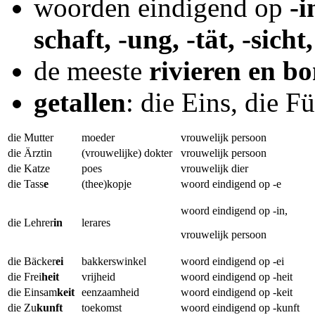
woorden eindigend op
-i
schaft, -ung, -tät, -sicht,
de meeste
rivieren en 
getallen
: die Eins, die Fü
die Mutter
moeder
vrouwelijk persoon
die Ärztin
(vrouwelijke) dokter
vrouwelijk persoon
die Katze
poes
vrouwelijk dier
die Tass
e
(thee)kopje
woord eindigend op -e
woord eindigend op -in,
die Lehrer
in
lerares
vrouwelijk persoon
die Bäcker
ei
bakkerswinkel
woord eindigend op -ei
die Frei
heit
vrijheid
woord eindigend op -heit
die Einsam
keit
eenzaamheid
woord eindigend op -keit
die Zu
kunft
toekomst
woord eindigend op -kunft