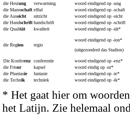
die Heiz
ung
verwarming
woord eindigend op -ung
die Mann
schaft
elftal
woord eindigend op -schaft
die Aus
sicht
uitzicht
woord eindigend op -sicht
die Hand
schrift
handschrift
woord eindigend op -schrift
die Quali
tät
kwaliteit
woord eindigend op -tät*
woord eindigend op -ion*
die Reg
ion
regio
(uitgezonderd das Stadion)
Die Konfer
enz
conferentie
woord eindigend op -enz*
die Fris
ur
kapsel
woord eindig op -ur*
die Phantas
ie
fantasie
woord eindigend op -ie*
die Techn
ik
techniek
woord eindigend op -ik*
* Het gaat hier om woorden 
het Latijn. Zie helemaal on