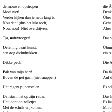
de
m
ouwen opstropen
die Ä
Mooi niet!
Denks
Verder kijken dan je
n
eus lang is.
Über 
N
ou dan! (dus het lukt toch)
Geht 
N
ou, nou! Niet overdrijven.
Aber 
Tja, 
o
oit/vroeger!
Das w
O
efening baart kunst.
Übung
een 
o
og dichtdrukken
ein A
Dikke 
p
ech!
Die A
P
ak van mijn hart!
Da fä
Boven de
p
et gaan (niet snappen)
Auf d
Het regent
p
ijpenstelen
Es sc
Dat staat niet op zijn
r
adar.
Das h
Het loopt op
r
olletjes
Es lä
Met de
s
chrik vrijkomen.
Mit d