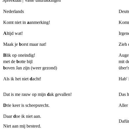
Spreektaal | Vaste uitdrukkingen
Nederlands
Deut
Komt niet in 
a
anmerking!
Kommt
A
ltijd wat!
Irgen
Maak je 
b
orst maar nat!
Zieh 
B
lik op oneindig!
Augen
met de 
b
otte bijl
mit 
b
oven Jan zijn (weer gezond)
über'
Als ik het niet 
d
acht!
Hab' 
Dat is me rauw op mijn
 d
ak gevallen!
Das h
D
rie keer is scheepsrecht.
Aller
Daar 
d
oe ik niet aan.
Dafür
Niet aan mij besteed.