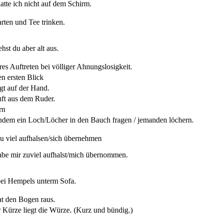
atte ich nicht auf dem Schirm.
ten und Tee trinken.
ehst du aber alt aus.
res Auftreten bei völliger Ahnungslosigkeit.
en ersten Blick
egt auf der Hand.
uft aus dem Ruder.
rn
dem ein Loch/Löcher in den Bauch fragen / jemanden löchern.
zu viel aufhalsen/sich übernehmen
abe mir zuviel aufhalst/mich übernommen.
ei Hempels unterm Sofa.
at den Bogen raus.
r Kürze liegt die Würze. (
Kurz und bündig.)