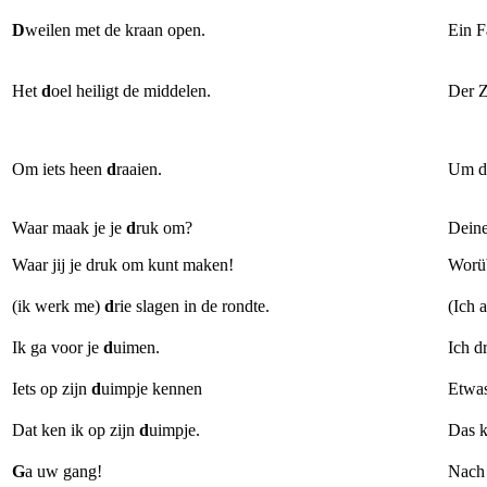
D
weilen met de kraan open.
Ein F
Het 
d
oel heiligt de middelen.
Der Z
Om iets heen
d
raaien.
Um de
Waar maak je je
d
ruk om?
Deine
Waar jij je druk om kunt maken!
Worüb
(ik werk me)
d
rie slagen in de rondte.
(Ich 
Ik ga voor je 
d
uimen.
Ich d
Iets op zijn 
d
uimpje kennen
Etwas
Dat ken ik op zijn
d
uimpje.
Das k
G
a uw gang!
Nach 