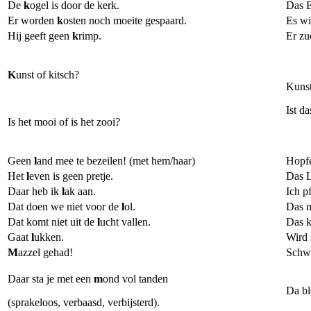
De 
k
ogel is door de kerk.
Das Ei
Er worden 
k
osten noch moeite gespaard.
Es wi
Hij geeft geen 
k
rimp.
Er zu
K
unst of kitsch?
Kunst
Ist d
Is het mooi of is het zooi?
Geen 
l
and mee te bezeilen! 
(met hem/haar)
Hopfe
Het 
l
even is geen pretje.
Das L
Daar heb ik 
l
ak aan.
Ich p
Dat doen we niet voor de 
l
ol.
Das m
Dat komt niet uit de 
l
ucht vallen.
Das k
Gaat 
l
ukken.
Wird 
M
azzel gehad!
Schwe
Daar sta je met een 
m
ond vol tanden 
Da bl
(sprakeloos, verbaasd, verbijsterd)
.