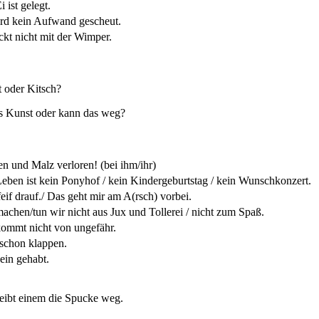
 ist gelegt.
rd kein Aufwand gescheut.
ckt nicht mit der Wimper.
 oder Kitsch?
as Kunst oder kann das weg?
n und Malz verloren!
(bei ihm/ihr)
eben ist kein Ponyhof / kein Kindergeburtstag / kein Wunschkonzert.
feif drauf./ Das geht mir am A(rsch) vorbei.
achen/tun wir nicht aus Jux und Tollerei / nicht zum Spaß.
ommt nicht von ungefähr.
schon klappen.
in gehabt.
eibt einem die Spucke weg.