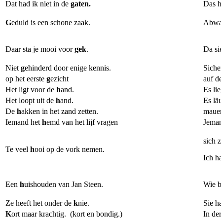
Dat had ik niet in de
gaten.
Das h
G
eduld is een schone zaak.
Abwar
Daar sta je mooi voor 
gek
.
Da si
Niet 
g
ehinderd door enige kennis.
Siche
op het eerste 
g
ezicht
auf d
Het ligt voor de 
h
and.
Es li
Het loopt uit de 
h
and.
Es lä
De 
h
akken in het zand zetten.
maue
Iemand het 
h
emd van het lijf vragen
Jeman
sich 
Te veel 
h
ooi op de vork nemen.
Ich h
Een 
h
uishouden van Jan Steen.
Wie b
Ze heeft het onder de 
k
nie. 
Sie h
K
ort maar krachtig.  (
kort en bondig
.)
In de