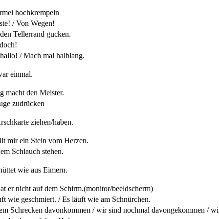
rmel hochkrempeln
te! / Von Wegen!
den Tellerrand gucken.
doch!
hallo! / Mach mal halblang.
ar einmal.
 macht den Meister.
uge zudrücken
rschkarte ziehen/haben.
llt mir ein Stein vom Herzen.
em Schlauch stehen.
hüttet wie aus Eimern.
at er nicht auf dem Schirm.
(monitor/beeldscherm)
uft wie geschmiert. / Es läuft wie am Schnürchen.
em Schrecken davonkommen / wir sind nochmal davongekommen / wi