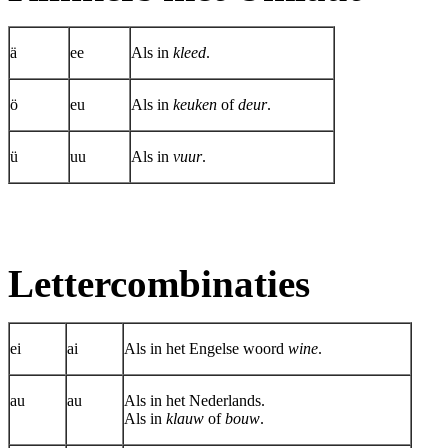
ä
ee
Als in
kleed
.
ö
eu
Als in
keuken
of
deur
.
ü
uu
Als in
vuur
.
Lettercombinaties
ei
ai
Als in het Engelse woord
wine
.
au
au
Als in het Nederlands.
Als in
klauw
of
bouw
.