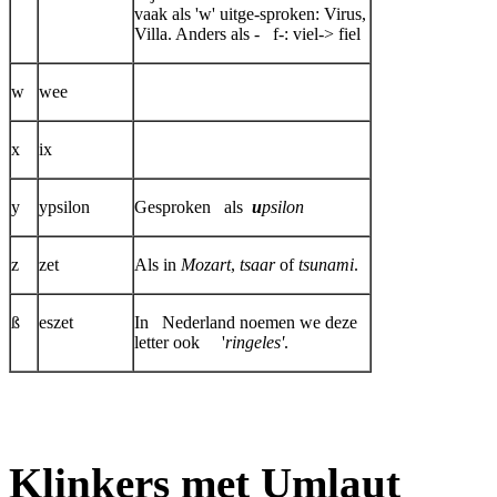
vaak als 'w' uitge-sproken: Virus,
Villa. Anders als - f-: viel-> fiel
w
wee
x
ix
y
ypsilon
Gesproken als
u
psilon
z
zet
Als in
Mozart
,
tsaar
of
tsunami
.
ß
eszet
In Nederland noemen we deze
letter ook '
ringeles'
.
Klinkers met Umlaut