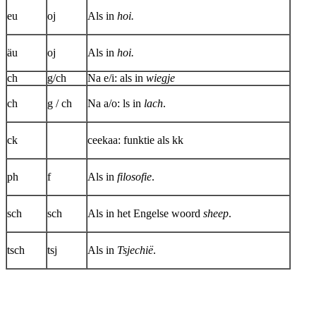
eu
oj
Als in
hoi.
äu
oj
Als in
hoi.
ch
g/ch
Na e/i: als in
wiegje
ch
g / ch
Na a/o: ls in
lach
.
ck
ceekaa: funktie als kk
ph
f
Als in
filosofie
.
sch
sch
Als in het Engelse woord
sheep
.
tsch
tsj
Als in
Tsjechië
.