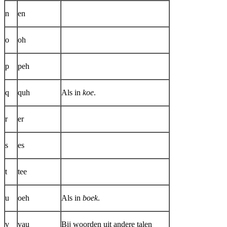
n
en
o
oh
p
peh
q
quh
Als in
koe
.
r
er
s
es
t
tee
u
oeh
Als in
boek
.
v
vau
Bij woorden uit andere talen