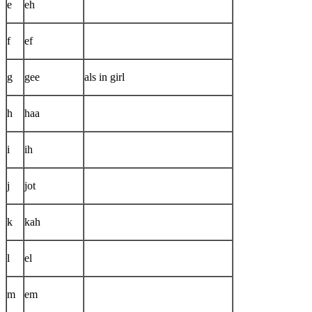
e
eh
f
ef
g
gee
als in girl
h
haa
i
ih
j
jot
k
kah
l
el
m
em