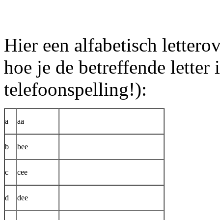
Hier een alfabetisch lettero
hoe je de betreffende letter
telefoonspelling!):
a
aa
b
bee
c
cee
d
dee