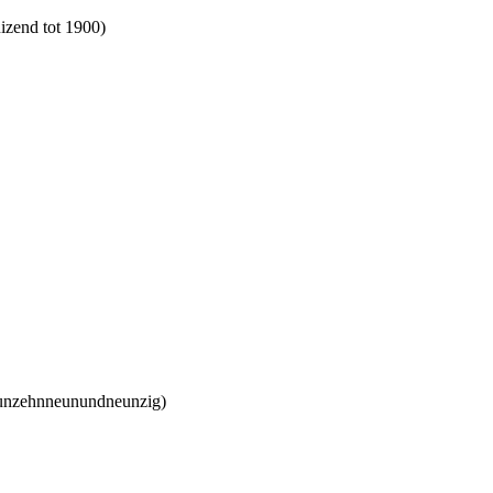
uizend tot 1900)
eunzehnneunundneunzig)