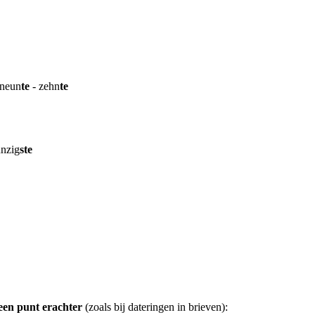
neun
te
- zehn
te
nzig
ste
 een punt erachter
(zoals bij dateringen in brieven):