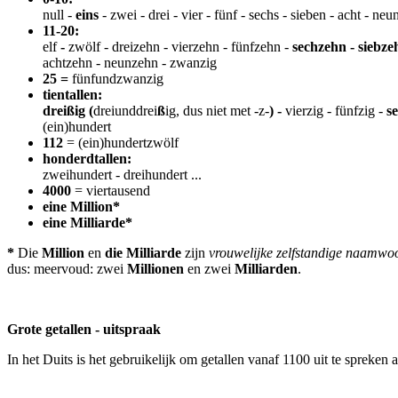
null -
eins
- zwei - drei - vier - fünf - sechs - sieben - acht - neu
11-20:
elf
-
zwölf - dreizehn - vierzehn - fünfzehn -
sechzehn -
siebze
achtzehn - neunzehn - zwanzig
25 =
fünfundzwanzig
tientallen:
dreißig (
dreiunddrei
ß
ig, dus niet met -z-
) -
vierzig - fünfzig -
s
(ein)hundert
112
= (ein)hundertzwölf
honderdtallen:
zweihundert - dreihundert ...
4000
= viertausend
eine Million*
eine Milliarde*
*
Die
Million
en
die Milliarde
zijn
vrouwelijke zelfstandige naamwoo
dus: meervoud: zwei
Millionen
en zwei
Milliarden
.
Grote getallen - uitspraak
In het Duits is het gebruikelijk om getallen vanaf 1100 uit te spreken al