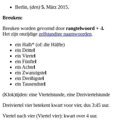
Berlin, (
den)
5.
März 2015.
Breuken:
Breuken worden gevormd door
rangtelwoord + -l.
Het zijn onzijdige
zelfstandige naamwoorden
.
ein Halb* (of: die Hälfte)
ein Dritte
l
ein Vierte
l
ein Fünfte
l
ein Achte
l
ein Zwanzigste
l
ein Dreißigste
l
ein Tausendste
l
(Klok)tijden: eine Viertelstunde, eine Dreiviertelstunde
Dreiviertel vier betekent kwart voor vier, dus 3:45 uur.
Viertel nach vier (Viertel vier): kwart over 4 uur.