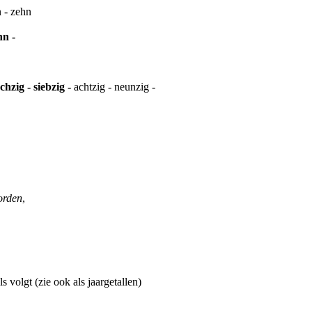
n - zehn
hn -
echzig -
siebzig -
achtzig - neunzig -
r­den
,
s volgt (zie ook als jaargetallen)