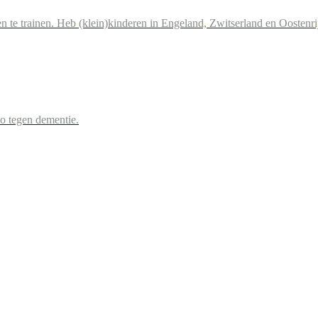
n te trainen. Heb (klein)kinderen in Engeland, Zwitserland en Oostenri
 zo tegen dementie.