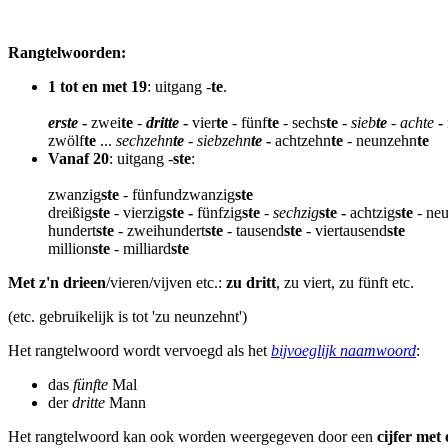
Rangtelwoorden:
1 tot en met 19
: uitgang -
te
.
erste
-
zwei
te
-
dritte
-
vier
te
- fünf
te
- sechs
te
-
sieb
te
-
achte
-
zwölf
te
...
sechzehn
te
-
siebzehn
te
-
achtzehn
te
- neunzehn
te
Vanaf 20
: uitgang -
ste
:
zwanzig­
ste
- fünfundzwanzig
ste
dreißig
ste
- vierzig
ste -
fünfzig
ste
-
sechzig
ste -
achtzig
ste
- neu
hundert
ste
- zweihundert
­ste
- tausend
ste
- viertausend
ste
million
ste
- milliard
ste
Met z'n drieen
/vieren/vijven etc.:
zu dritt
, zu viert, zu fünft etc.
(etc. gebruikelijk is tot 'zu neunzehnt')
Het rangtelwoord wordt vervoegd als het
bijvoeglijk naam­woord
:
das
fünfte
Mal
der
dritte
Mann
Het rangtelwoord kan ook worden weergegeven door een
cijfer met