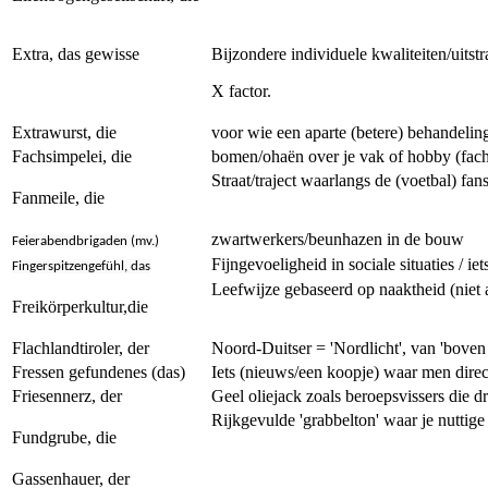
Extra, das gewisse
Bijzondere individuele kwaliteiten/uitstr
X factor.
Extrawurst, die
voor wie een aparte (betere) behandelin
Fachsimpelei, die
bomen/ohaën over je vak of hobby (fac
Straat/traject waarlangs de (voetbal) fan
Fanmeile, die
zwartwerkers/beunhazen in de bouw
Feierabendbrigaden (mv.)
Fijngevoeligheid in sociale situaties / i
Fingerspitzengefühl, das
Leefwijze gebaseerd op naaktheid (niet 
Freikörperkultur,die
Flachlandtiroler, der
Noord-Duitser = 'Nordlicht', van 'boven 
Fressen gefundenes (das)
Iets (nieuws/een koopje) waar men direc
Friesennerz, der
Geel oliejack zoals beroepsvissers die d
Rijkgevulde 'grabbelton' waar je nuttige
Fundgrube, die
Gassenhauer, der