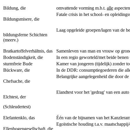
Bildung, die
omvattende vorming m.b.t.
alle
aspecten:
Fatale crisis in het school- en opleiding
Bildungsmisere, die
Laag opgeleide groepen/lagen van de be
bildungsferne Schichten
(meerv.)
Bratkartoffelverhältnis, das
Samenleven van man en vrouw op grond v
Bodenständigkeit, die
In een regio geworteld/met beide benen
sturmfreie Bude
Kamer van jongeren (tijdelijk) zonder t
Bückware, die
In de DDR: consumptiegoederen die alle
Belangrijke aangelegenheid die door d
Chefsache, die
Elandtest voor het 'gedrag' van een auto
Elchtest, der
(Schleudertest)
Elefantenklo, das
Één van de bijnamen van het Kanzlera
Egoïstische houding t.a.v. maatschappij/c
Ellenbogengesellschaft, die