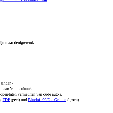
 zijn maar denigrerend.
, landen)
 aan 'claimcultuur'.
open/laten vernietigen van oude auto's.
)
,
FDP
(geel)
und
Bündnis 90/Die Grünen
(groen).