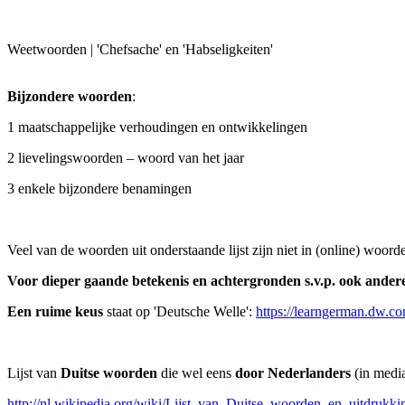
Weetwoorden | 'Chefsache' en 'Habseligkeiten'
Bijzondere woorden
:
1 maatschappelijke verhoudingen en ontwikkelingen
2 lievelingswoorden – woord van het jaar
3 enkele bijzondere benamingen
Veel van de woorden uit onderstaande lijst zijn niet in (online) woor
Voor dieper gaande betekenis en achtergronden s.v.p. ook ander
Een ruime keus
staat op 'Deutsche Welle':
https://learngerman.dw.c
Lijst van
Duitse woorden
die wel eens
door Nederlanders
(in media
http://nl.wikipedia.org/wiki/Lijst_van_Duitse_woorden_en_uitdrukk