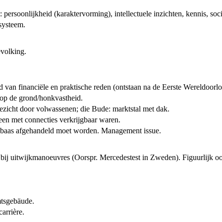
 persoonlijkheid (karaktervorming), intellectuele inzichten, kennis, so
ssysteem.
volking.
an financiële en praktische reden (ontstaan na de Eerste Wereldoorl
 op de grond/honkvastheid.
oezicht door volwassenen; die Bude: marktstal met dak.
en met connecties verkrijgbaar waren.
e baas afgehandeld moet worden. Management issue.
 bij uitwijkmanoeuvres (Oorspr. Mercedestest in Zweden). Figuurlijk ook
mtsgebäude.
arrière.