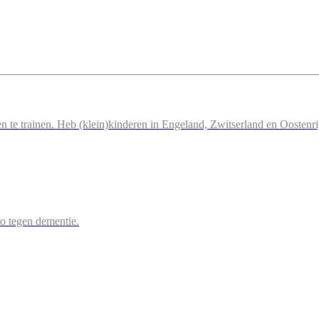
n te trainen. Heb (klein)kinderen in Engeland, Zwitserland en Oostenri
 zo tegen dementie.