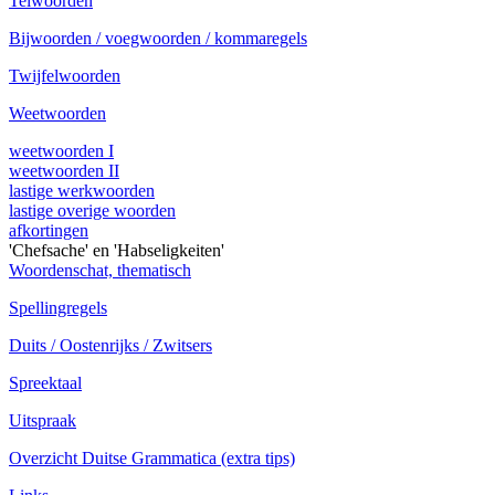
Telwoorden
Bijwoorden / voegwoorden / kommaregels
Twijfelwoorden
Weetwoorden
weetwoorden I
weetwoorden II
lastige werkwoorden
lastige overige woorden
afkortingen
'Chefsache' en 'Habseligkeiten'
Woordenschat, thematisch
Spellingregels
Duits / Oostenrijks / Zwitsers
Spreektaal
Uitspraak
Overzicht Duitse Grammatica (extra tips)