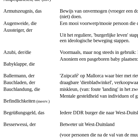
Armutszeugnis, das
Bewijs van onvermogen (vroeger een docu
(niet) doen.
Augenweide, die
Een mooi voorwerp/mooie persoon die de
Aussteiger, der
Uit het reguliere, 'burgerlijke leven' st
een ideologische beweging stappen.
Azubi, der/die
Voormaals, maar nog steeds in gebruik: 
Anoniem een pasgeboren baby plaatsen:
Babyklappe
die
,
Ballermann, der
'Zuipcafé' op Mallorca waar bier met r
Bauchladen, der
draagbare 'dienbladwinkel', verkoopwaar
Bauchlandung, die
miskleun, (van: foute 'landing' in het z
Mentale gesteldheid van individuen of g
Befindlichkeiten
(meerv.)
Begrüßungsgeld, das
Iedere DDR burger die naar West-Duits
Besserwessi, der
Betweter uit West-Duitsland
(voor personen die na de val van de m