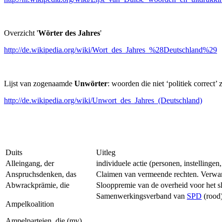
Overzicht '
Wörter des Jahres
'
http://de.wikipedia.org/wiki/Wort_des_Jahres_%28Deutschland%29
Lijst van zogenaamde
Unwörter
: woorden die niet ‘politiek correct’
http://de.wikipedia.org/wiki/Unwort_des_Jahres_(Deutschland)
Duits
Uitleg
Alleingang, der
individuele actie (personen, instellingen
Anspruchsdenken, das
Claimen van vermeende rechten. Verwant
Abwrackprämie, die
Slooppremie van de overheid voor het sl
Samenwerkingsverband van
SPD
(rood
Ampelkoalition
Ampelparteien, die (mv)