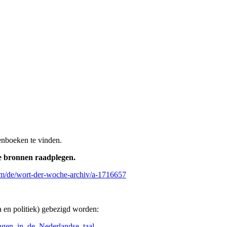
denboeken te vinden.
e bronnen raadplegen.
om/de/wort-der-woche-archiv/a-1716657
 en politiek) gebezigd worden:
ingen_in_de_Nederlandse_taal