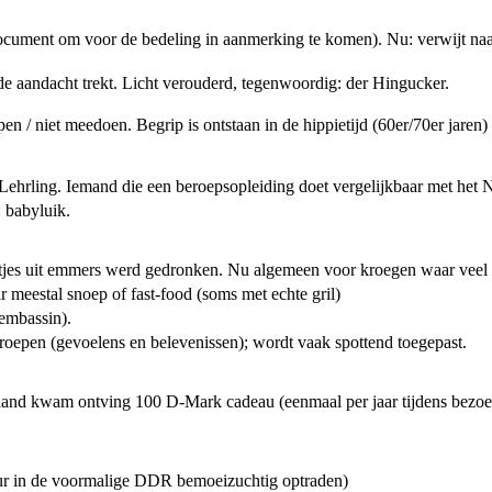
ment om voor de bedeling in aanmerking te komen). Nu: verwijt naar gez
 aandacht trekt. Licht verouderd, tegenwoordig: der Hingucker.
appen / niet meedoen. Begrip is ontstaan in de hippietijd (60er/70er jaren
Lehrling. Iemand die een beroepsopleiding doet vergelijkbaar met het Ne
 babyluik.
ietjes uit emmers werd gedronken. Nu algemeen voor kroegen waar veel
 meestal snoep of fast-food (soms met echte gril)
wembassin).
roepen (gevoelens en belevenissen); wordt vaak spottend toegepast.
land kwam ontving 100 D-Mark cadeau (eenmaal per jaar tijdens bezoe
uur in de voormalige DDR bemoeizuchtig optraden)