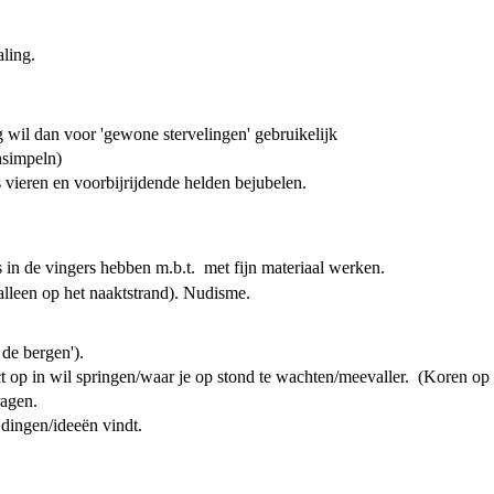
aling.
g wil dan voor 'gewone stervelingen' gebruikelijk
hsimpeln)
s vieren en voorbijrijdende helden bejubelen.
ets in de vingers hebben m.b.t. met fijn materiaal werken.
alleen op het naaktstrand). Nudisme.
de bergen').
t op in wil springen/waar je op stond te wachten/meevaller. (Koren op
ragen.
 dingen/ideeën vindt.