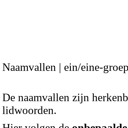
Naamvallen | ein/eine-groe
De naamvallen zijn herkenb
lidwoorden.
Hier volgen de
onbepaalde