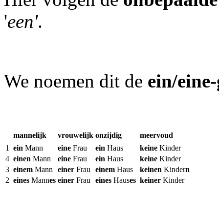
'
een'
.
We noemen dit de
ein/eine
mannelijk
vrouwelijk
onzijdig
meervoud
1
ein
Mann
eine
Frau
ein
Haus
keine
Kinder
4
einen
Mann
eine
Frau
ein
Haus
keine
Kinder
3
einem
Mann
einer
Frau
einem
Haus
keinen
Kinder
n
2
eines
Mann
es
einer
Frau
eines
Haus
es
keiner
Kinder