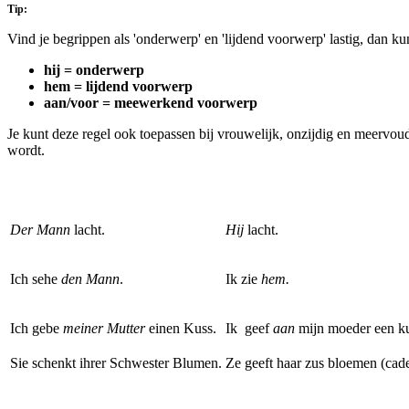
Tip:
Vind je begrippen als 'onderwerp' en 'lijdend voorwerp' lastig, dan k
hij = onderwerp
hem = lijdend voorwerp
aan/voor = meewerkend voorwerp
Je kunt deze regel ook toepassen bij vrouwelijk, onzijdig en meervoud
wordt.
Der Mann
lacht.
Hij
lacht.
Ich sehe
den Mann
.
Ik zie
hem.
Ich gebe
meiner Mutter
einen Kuss.
Ik geef
aan
mijn moeder een k
Sie schenkt ihrer Schwester Blumen.
Ze geeft haar zus bloemen (cad