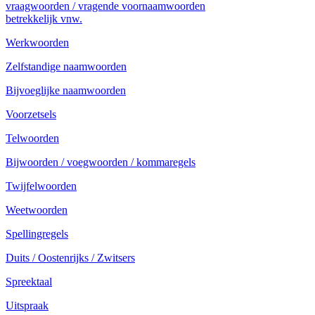
vraagwoorden / vragende voornaamwoorden
betrekkelijk vnw.
Werkwoorden
Zelfstandige naamwoorden
Bijvoeglijke naamwoorden
Voorzetsels
Telwoorden
Bijwoorden / voegwoorden / kommaregels
Twijfelwoorden
Weetwoorden
Spellingregels
Duits / Oostenrijks / Zwitsers
Spreektaal
Uitspraak