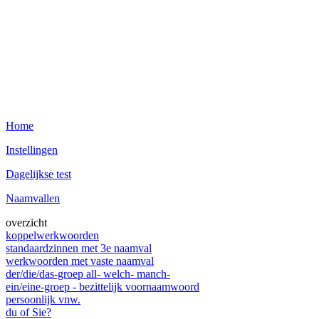
Home
Instellingen
Dagelijkse test
Naamvallen
overzicht
koppelwerkwoorden
standaardzinnen met 3e naamval
werkwoorden met vaste naamval
der/die/das-groep all- welch- manch-
ein/eine-groep - bezittelijk voornaamwoord
persoonlijk vnw.
du of Sie?