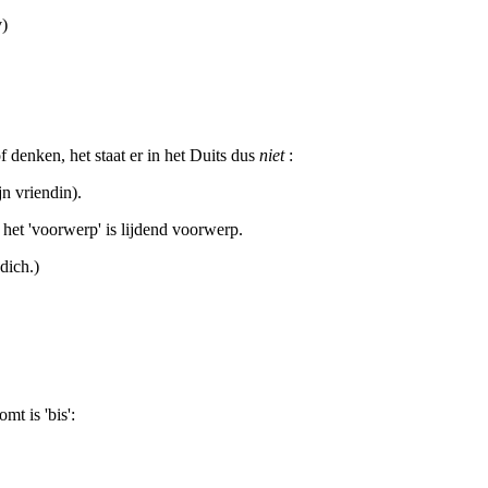
v)
 denken, het staat er in het Duits dus
niet
:
jn vriendin).
 het 'voorwerp' is lijdend voorwerp.
 dich.)
t is 'bis':