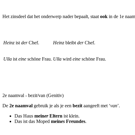
Het zinsdeel dat het onderwerp nader bepaalt, staat
ook
in de 1e naa
Heinz
ist
der
Chef.
Heinz
bleibt
der
Chef.
Ulla
ist
eine
schöne Frau.
Ulla
wird
eine
schöne Frau.
2e naamval - bezit/van (Genitiv)
De
2e naamval
gebruik je als je een
bezit
aangeeft met ‘
van
’.
Das Haus
mein
er
Eltern
ist klein.
Das ist das Moped
m
ein
es
Freundes
.