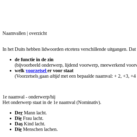
Naamvallen | overzicht
In het Duits hebben lidwoorden etcetera verschillende uitgangen. Dat 
de functie in de zin
(bijvoorbeeld onderwerp, lijdend voorwerp, meewerkend voor
welk
voorzetsel
er voor staat
(Voorzetsels
gaan
altijd
met een bepaalde naamval: + 2, +3, +4 
1e naamval - onderwerp/hij
Het onderwerp staat in de 1e naamval (Nominativ).
De
r
Mann lacht.
Di
e
Frau lacht.
Da
s
Kind lacht.
Di
e
Menschen lachen.