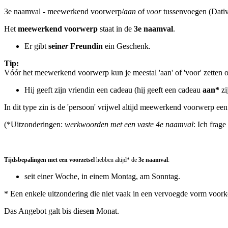
3e naamval - meewerkend voorwerp/
aan
of
voor
tussenvoegen (Dati
Het
meewerkend voorwerp
staat in de
3e naamval
.
Er gibt
sein
er
Freundin
ein Geschenk.
Tip:
Vóór het meewerkend voorwerp kun je meestal 'aan' of 'voor' zetten of
Hij geeft zijn vriendin een cadeau (hij geeft een cadeau
aan*
zi
In dit type zin is de 'persoon' vrijwel altijd meewerkend voorwerp een
(*Uitzonderingen:
werkwoorden met een vaste 4e naamval
: Ich frage
Tijdsbepalingen met een voorzetsel
hebben altijd* de
3e naamval
:
seit einer Woche, in einem Montag, am Sonntag.
* Een enkele uitzondering die niet vaak in een vervoegde vorm voorkom
Das Angebot galt bis diese
n
Monat.