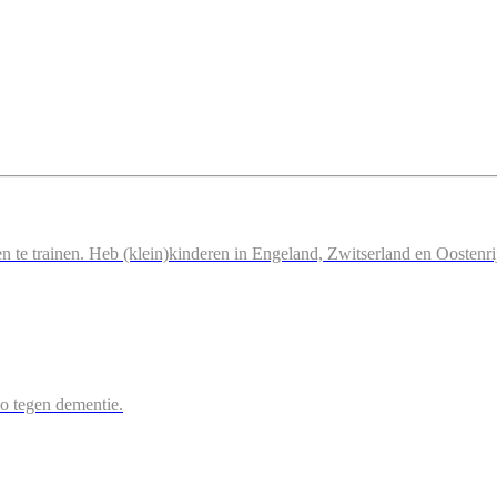
n te trainen. Heb (klein)kinderen in Engeland, Zwitserland en Oostenri
 zo tegen dementie.