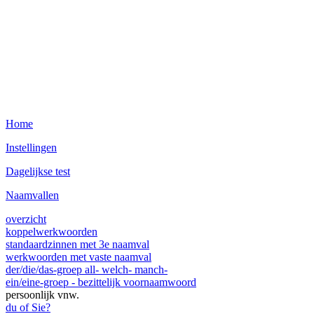
Home
Instellingen
Dagelijkse test
Naamvallen
overzicht
koppelwerkwoorden
standaardzinnen met 3e naamval
werkwoorden met vaste naamval
der/die/das-groep all- welch- manch-
ein/eine-groep - bezittelijk voornaamwoord
persoonlijk vnw.
du of Sie?