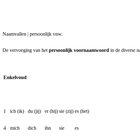
Naamvallen | persoonlijk vnw.
De vervoeging van het
persoonlijk voornaamwoord
in de diverse n
Enkelvoud
1
ich (ik)
du (jij)
er (hij)
sie (zij)
es (het)
4
mich
dich
ihn
sie
es