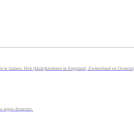
n te trainen. Heb (klein)kinderen in Engeland, Zwitserland en Oostenri
 zo tegen dementie.