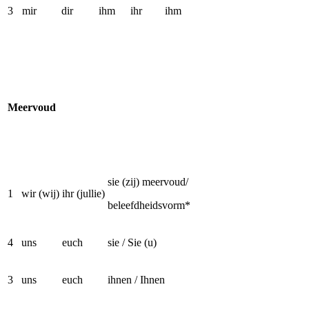
3
mir
dir
ihm
ihr
ihm
Meervoud
sie (zij) meervoud/
1
wir (wij)
ihr (jullie)
beleefdheidsvorm*
4
uns
euch
sie / Sie (u)
3
uns
euch
ihnen / Ihnen