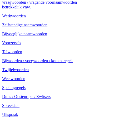
vraagwoorden / vragende voornaamwoorden
betrekkelijk vnw.
Werkwoorden
Zelfstandige naamwoorden
Bijvoeglijke naamwoorden
Voorzetsels
Telwoorden
Bijwoorden / voegwoorden / kommaregels
Twijfelwoorden
Weetwoorden
Spellingregels
Duits / Oostenrijks / Zwitsers
Spreektaal
Uitspraak