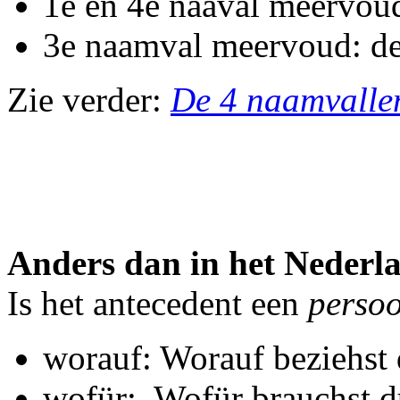
1e en 4e naaval meervoud
3e naamval meervoud: d
Zie verder:
De 4 naamvallen
Anders dan in het Nederl
Is het antecedent
een
perso
worauf:
Worauf beziehst 
wofür:
Wofür brauchst d