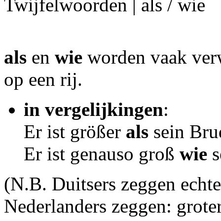
Twijfelwoorden | als / wie
als
en
wie
worden vaak verw
op een rij.
in vergelijkingen
:
Er ist größer
als
sein Bru
Er ist genauso groß
wie
s
(N.B. Duitsers zeggen echter
Nederlanders zeggen: groter