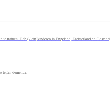
n te trainen. Heb (klein)kinderen in Engeland, Zwitserland en Oostenri
 zo tegen dementie.