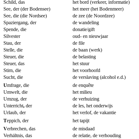
Schild, das
het bord (verkeer, informatie)
See, der (der Bodensee)
het meer (het Bodenmeer)
See, die (die Nordsee)
de zee (de Noordzee)
Spaziergang, der
de wandeling
Spende, die
donatie/gift
Silvester
oud- en nieuwjaar
Stau, der
de file
Stelle, die
de baan (werk)
Steuer, die
de belasting
Steuer, das
het stuur
Stirn, die
het voorhoofd
Sucht, die
de verslaving (alcohol e.d.)
U
mfrage, die
de enquête
Umwelt, die
het milieu
Umzug, der
de verhuizing
Unterricht
,
der
de les, het onderwijs
Urlaub, der
het verlof, de vakantie
T
eppich, der
het tapijt
V
erbrechen, das
de misdaad
Verhältnis, das
de relatie, de verhouding