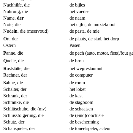
Nachhilfe, die
de bijles
Nahrung, die
het voedsel
Name,
der
de naam
Note, die
het cijfer, de muzieknoot
Nudel
n
, die (meervoud)
de pasta, de mie
O
rt. der
de plaats, de stad, het dorp
Ostern
Pasen
P
anne, die
de pech (auto, motor, fiets)/fout 
Q
uelle, die
de bron
R
aststätte, die
het wegrestaurant
Rechner, der
de computer
S
ahne, die
de room
Schalter, der
het loket
Schrank, der
de kast
Schranke, die
de slagboom
Schlittschuhe, die (mv)
de schaatsen
Schlussfolgerung, die
de (eind)conclusie
Schutz, der
de bescherming
Schauspieler, der
de toneelspeler, acteur