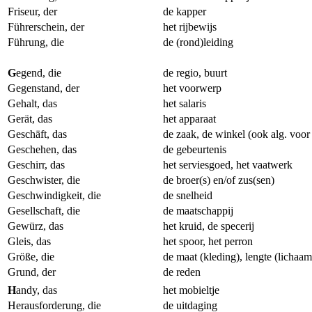
Friseur, der
de kapper
Führerschein, der
het rijbewijs
Führung, die
de (rond)leiding
G
egend, die
de regio, buurt
Gegenstand, der
het voorwerp
Gehalt, das
het salaris
Gerät, das
het apparaat
Geschäft, das
de zaak, de winkel (ook alg. voor 
Geschehen, das
de gebeurtenis
Geschirr, das
het serviesgoed, het vaatwerk
Geschwister, die
de broer(s) en/of zus(sen)
Geschwindigkeit, die
de snelheid
Gesellschaft, die
de maatschappij
Gewürz, das
het kruid, de specerij
Gleis, das
het spoor, het perron
Größe, die
de maat (kleding), lengte (lichaam
Grund, der
de reden
H
andy, das
het mobieltje
Herausforderung, die
de uitdaging