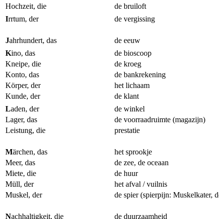
Hochzeit, die
de bruiloft
I
rrtum, der
de vergissing
J
ahrhundert, das
de eeuw
K
ino, das
de bioscoop
Kneipe, die
de kroeg
Konto, das
de bankrekening
Körper, der
het lichaam
Kunde, der
de klant
L
aden, der
de winkel
Lager, das
de voorraadruimte (magazijn)
Leistung, die
prestatie
M
ärchen, das
het sprookje
Meer, das
de zee, de oceaan
Miete, die
de huur
Müll, der
het afval / vuilnis
Muskel, der
de spier (spierpijn: Muskelkater, d
N
achhaltigkeit, die
de duurzaamheid