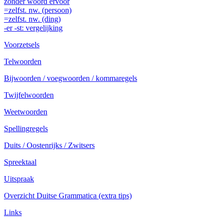
zonder woord ervóór
=zelfst. nw. (persoon)
=zelfst. nw. (ding)
-er -st: vergelijking
Voorzetsels
Telwoorden
Bijwoorden / voegwoorden / kommaregels
Twijfelwoorden
Weetwoorden
Spellingregels
Duits / Oostenrijks / Zwitsers
Spreektaal
Uitspraak
Overzicht Duitse Grammatica (extra tips)
Links