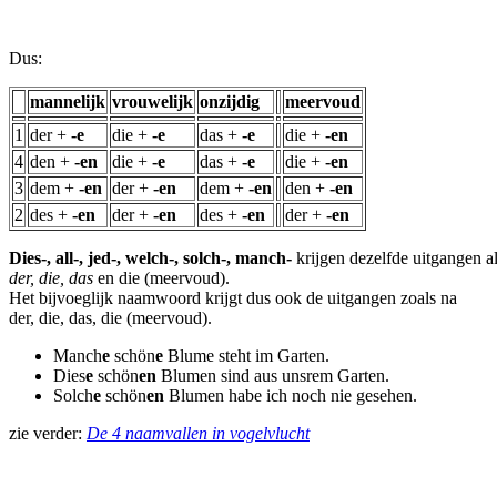
Dus:
mannelijk
vrouwelijk
onzijdig
meervoud
1
der +
-e
die +
-e
das +
-e
die +
-en
4
den +
-en
die +
-e
das +
-e
die +
-en
3
dem +
-en
der +
-en
dem +
-en
den +
-en
2
des +
-en
der +
-en
des +
-en
der +
-en
Dies-, all-, jed-, welch-, solch-, manch-
krijgen dezelfde uitgangen a
der, die, das
en die (meervoud).
Het bijvoeglijk naamwoord krijgt dus ook de uitgangen zoals na
der, die, das, die (meervoud).
Manch
e
schön
e
Blume steht im Garten.
Dies
e
schön
en
Blumen sind aus unsrem Garten.
Solch
e
schön
en
Blumen habe ich noch nie gesehen.
zie verder:
De 4 naamvallen in vogelvlucht