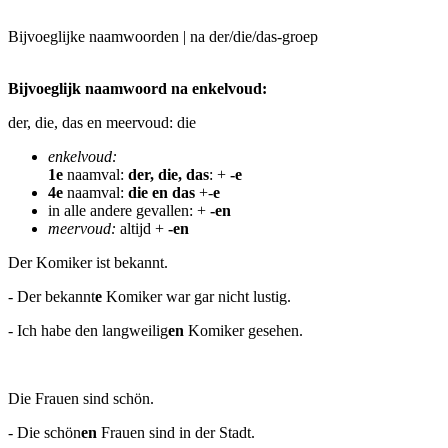
Bijvoeglijke naamwoorden | na der/die/das-groep
Bijvoeglijk naamwoord na enkelvoud:
der, die, das en meervoud: die
enkelvoud:
1e
naamval:
der, die, das
: +
-e
4e
naamval:
die en das
+-
e
in alle andere gevallen: +
-en
meervoud:
altijd +
-en
Der Komiker ist bekannt.
- Der bekannt
e
Komiker war gar nicht lustig.
- Ich habe den langweilig
en
Komiker gesehen.
Die Frauen sind schön.
- Die schön
en
Frauen sind in der Stadt.