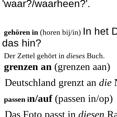
'waar?/waarheen?'.
In het 
gehören in
(horen bij/in)
das
hin?
Der Zettel gehört in
dieses
Buch.
grenzen an
(grenzen aan)
Deutschland grenzt an
die
n/auf
(passen in/op)
passen i
Das Foto passt in
diesen
Ra