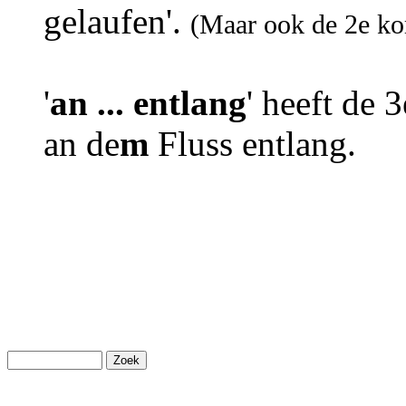
gelaufen'.
(Maar ook de 2e ko
'
an ... entlang
' heeft de 
an de
m
Fluss entlang.