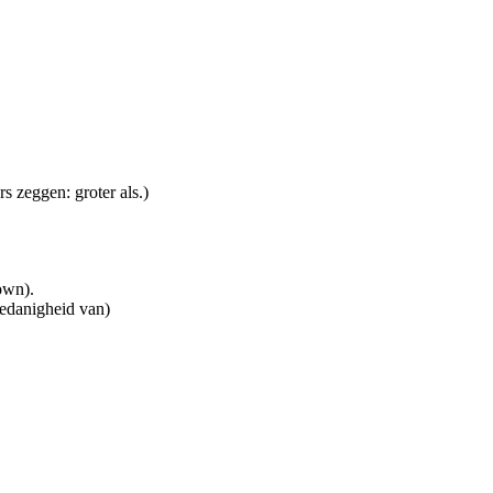
s zeggen: groter als.)
own).
oedanigheid van)