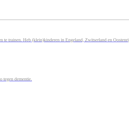
n te trainen. Heb (klein)kinderen in Engeland, Zwitserland en Oostenri
 zo tegen dementie.