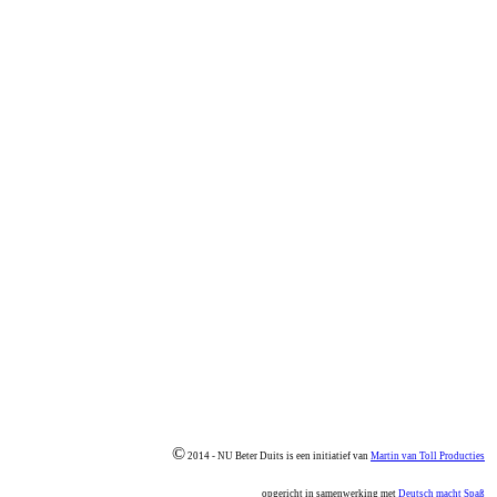
©
2014 - NU Beter Duits is een initiatief van
Martin van Toll Producties
opgericht in samenwerking met
Deutsch macht Spaß