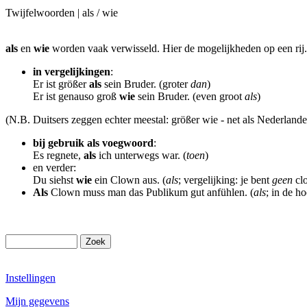
Twijfelwoorden | als / wie
als
en
wie
worden vaak verwisseld. Hier de mogelijkheden op een rij.
in vergelijkingen
:
Er ist größer
als
sein Bruder. (groter
dan
)
Er ist genauso groß
wie
sein Bruder. (even groot
als
)
(N.B. Duitsers zeggen echter meestal: größer wie - net als Nederlander
bij gebruik als voegwoord
:
Es regnete,
als
ich unterwegs war. (
toen
)
en verder:
Du siehst
wie
ein Clown aus. (
als
; vergelijking: je bent
geen
cl
Als
Clown muss man das Publikum gut anfühlen. (
als
; in de h
Instellingen
Mijn gegevens