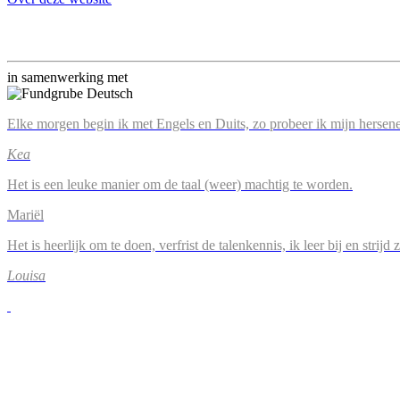
in samenwerking met
Elke morgen begin ik met Engels en Duits, zo probeer ik mijn hersene
Kea
Het is een leuke manier om de taal (weer) machtig te worden.
Mariël
Het is heerlijk om te doen, verfrist de talenkennis, ik leer bij en strijd
Louisa