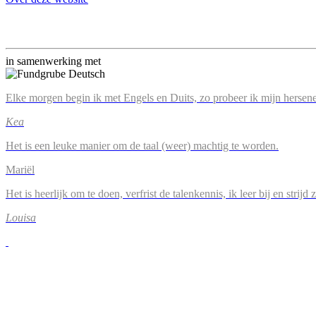
in samenwerking met
Elke morgen begin ik met Engels en Duits, zo probeer ik mijn hersene
Kea
Het is een leuke manier om de taal (weer) machtig te worden.
Mariël
Het is heerlijk om te doen, verfrist de talenkennis, ik leer bij en strijd
Louisa