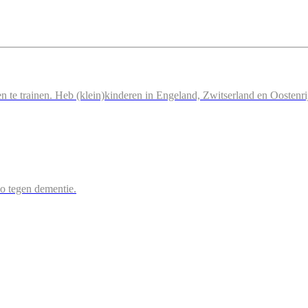
n te trainen. Heb (klein)kinderen in Engeland, Zwitserland en Oostenri
 zo tegen dementie.