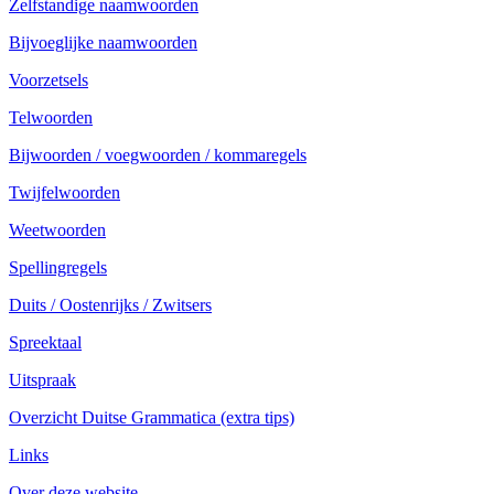
Zelfstandige naamwoorden
Bijvoeglijke naamwoorden
Voorzetsels
Telwoorden
Bijwoorden / voegwoorden / kommaregels
Twijfelwoorden
Weetwoorden
Spellingregels
Duits / Oostenrijks / Zwitsers
Spreektaal
Uitspraak
Overzicht Duitse Grammatica (extra tips)
Links
Over deze website