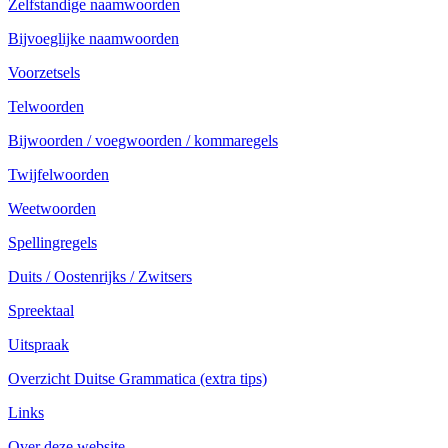
Zelfstandige naamwoorden
Bijvoeglijke naamwoorden
Voorzetsels
Telwoorden
Bijwoorden / voegwoorden / kommaregels
Twijfelwoorden
Weetwoorden
Spellingregels
Duits / Oostenrijks / Zwitsers
Spreektaal
Uitspraak
Overzicht Duitse Grammatica (extra tips)
Links
Over deze website