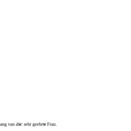
tgang van
di
e
: sehr geehrt
e
Frau.