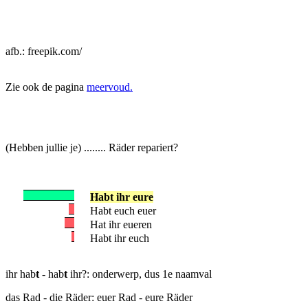
afb.: freepik.com/
Zie ook de pagina
meervoud.
(Hebben jullie je) ........ Räder repariert?
Habt ihr eure
Habt euch euer
Hat ihr eueren
Habt ihr euch
ihr hab
t
- hab
t
ihr?: onderwerp, dus 1e naamval
das Rad - die Räder: euer Rad - eure Räder