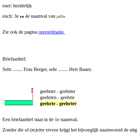
euer: bezittelijk
euch: 3e
4e naamval van
en
jullie
Zie ook de pagina
onregelmatig.
Briefaanhef:
Sehr ........ Frau Berger, sehr ........ Herr Bauer,
geehrter - geehrter
geehrten - geehrte
geehrte - geehrter
Een briefaanhef staat in de 1e naamval.
Zonder
die
of (
m)eine
ervoor krijgt het bijvoeglijk naamwoord de ui