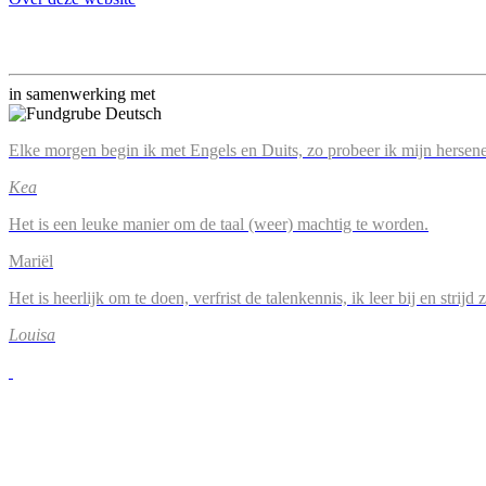
in samenwerking met
Elke morgen begin ik met Engels en Duits, zo probeer ik mijn hersene
Kea
Het is een leuke manier om de taal (weer) machtig te worden.
Mariël
Het is heerlijk om te doen, verfrist de talenkennis, ik leer bij en strijd
Louisa