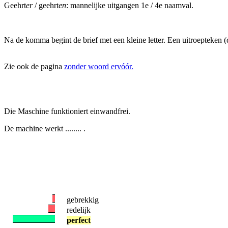
Geehrt
er
/ geehrt
en
: mannelijke uitgangen 1e / 4e naamval.
Na de komma begint de brief met een kleine letter. Een uitroepteken (
Zie ook de pagina
zonder woord ervóór.
Die Maschine funktioniert einwandfrei.
De machine werkt ........ .
gebrekkig
redelijk
perfect