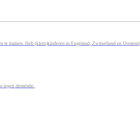
n te trainen. Heb (klein)kinderen in Engeland, Zwitserland en Oostenri
 zo tegen dementie.