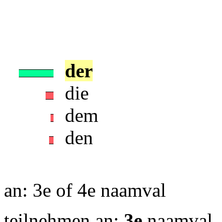
der
die
dem
den
an: 3e of 4e naamval
teilnehmen an:
3e
naamval