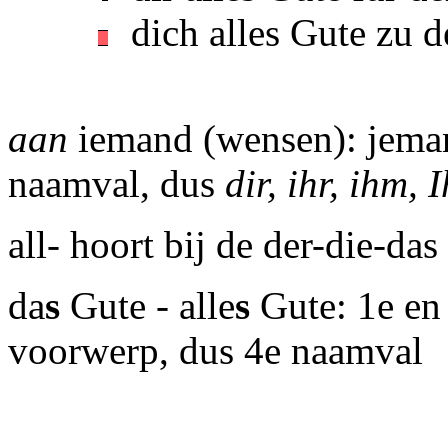
dich alles Gute zu 
aan
iemand (wensen): jema
naamval, dus
dir, ihr, ihm, 
all- hoort bij de der-die-das
da
s
Gute - alle
s
Gute: 1e en 
voorwerp, dus 4e naamval