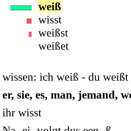
weiß
wisst
weißst
weißet
wissen: ich weiß - du weißt
er, sie, es, man, jemand, w
ihr wisst
Na -ei- volgt dus een -ß-.