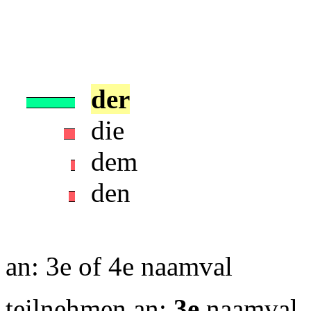
der
die
dem
den
an: 3e of 4e naamval
teilnehmen an:
3e
naamval